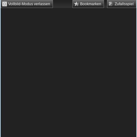
Vollbild-Modus verlassen
Bookmarken
Zufallsspiel
HTML5 Games
Browsergames
Downloadgames
Flash Games
Flashgames
›
Grips
›
Verschiedene
›
Wheely 8: Aliens
Spielbeschreibung & Steuerung:
Wheely 8:
Aliens
Wheely 8: Aliens kostenlos
online spielen