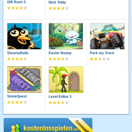
Gift Rush 3
Nick Toldy
SteamyBalls
Easter Bunny
Park my Truck
StoneQuest
Level Editor 3