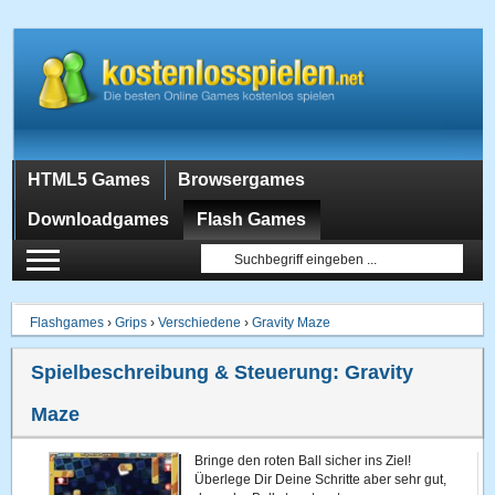
HTML5 Games
Browsergames
Downloadgames
Flash Games
Flashgames
›
Grips
›
Verschiedene
›
Gravity Maze
Spielbeschreibung & Steuerung:
Gravity
Maze
Bringe den roten Ball sicher ins Ziel!
Überlege Dir Deine Schritte aber sehr gut,