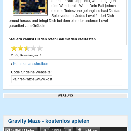
denn der Ball stoppt erst, wenn er gegen
eine Wand prallt. Wenn Dein Ball jedoch in
die rote Todeszone gelangt, so hast Du das
Spiel verloren. Jedes Level fordert Dich
erneut heraus und bringt Dich bei dem ein oder anderen Level
garantiert zum Grübeln.
Steuern kannst Du den roten Ball mit den Pfeiltasten.
2.5
/
5
, Bewertungen:
4
›
Kommentar schreiben
Code für deine Webseite:
WERBUNG
Gravity Maze
- kostenlos spielen
Vollbild-Modus
100
%
Licht aus