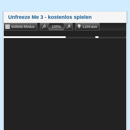
Unfreeze Me 3
- kostenlos spielen
Vollbild-Modus
105
%
Licht aus
Bookmarken
Zufallsspiel