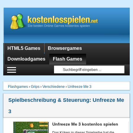
HTML5 Games
Browsergames
Downloadgames
Flash Games
Flashgames
›
Grips
›
Verschiedene
›
Unfreeze Me 3
Spielbeschreibung & Steuerung:
Unfreeze Me
3
Unfreeze Me 3 kostenlos spielen
Das Küken in dieser Spielreihe hat die