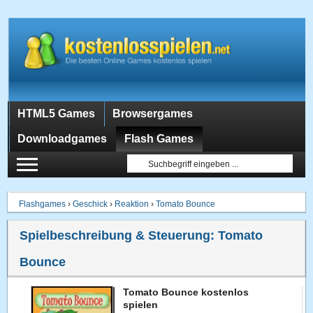
HTML5 Games
Browsergames
Downloadgames
Flash Games
Flashgames
›
Geschick
›
Reaktion
›
Tomato Bounce
Spielbeschreibung & Steuerung:
Tomato
Bounce
Tomato Bounce kostenlos
spielen