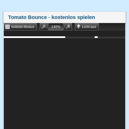
Tomato Bounce
- kostenlos spielen
Vollbild-Modus
140
%
Licht aus
Bookmarken
Zufallsspiel