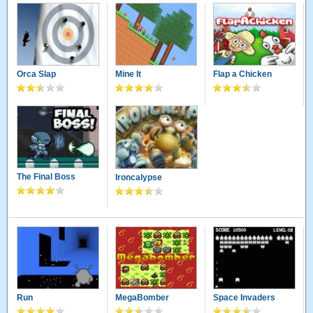
Orca Slap
Mine It
Flap a Chicken
The Final Boss
Ironcalypse
Run
MegaBomber
Space Invaders