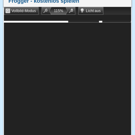
Frogger
- kostenlos spielen
Vollbild-Modus
115
%
Licht aus
Bookmarken
Zufallsspiel