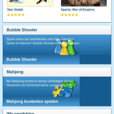
Star Stable
Sparta: War of Empires
Bubble Shooter
Spiele eines der beliebtesten und mitreissensten
Spiele im Internet ! Bubble Shooter kostenlos spielen.
Bubble Shooter
Mahjong
Bei Mahjong kommt in seinen vielfältigen Online-
Versionen mit Sicherheit keine Langeweile auf!
Mahjong kostenlos spielen
Wir empfehlen