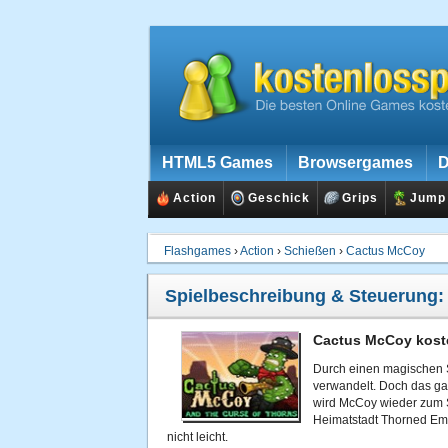
HTML5 Games
Browsergames
D
Action
Geschick
Grips
Jump
Flashgames
›
Action
›
Schießen
›
Cactus McCoy
Spielbeschreibung & Steuerung
Cactus McCoy koste
Durch einen magischen 
verwandelt. Doch das g
wird McCoy wieder zum S
Heimatstadt Thorned Em
nicht leicht.