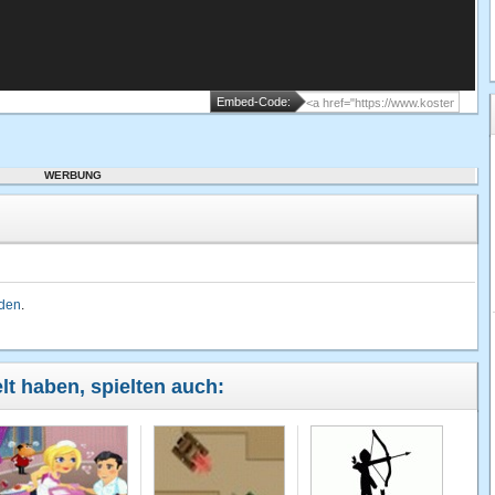
Embed-Code:
WERBUNG
lden
.
lt haben, spielten auch: