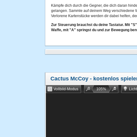
Kämpfe dich durch die Gegner, die dich daran hinde
gelangen. Sammle auf deinem Weg verschiedene Waf
Verlorene Kartenstücke werden dir dabei helfen, de
Zur Steuerung brauchst du deine Tastatur. Mit "S" 
Waffe, mit "A" springst du und zur Bewegung benut
Cactus McCoy
- kostenlos spiele
Vollbild-Modus
105
%
Lich