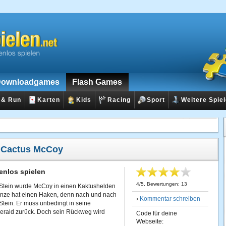
ownloadgames
Flash Games
 & Run
Karten
Kids
Racing
Sport
Weitere Spie
:
Cactus McCoy
nlos spielen
4
/
5
, Bewertungen:
13
Stein wurde McCoy in einen Kaktushelden
anze hat einen Haken, denn nach und nach
›
Kommentar schreiben
tein. Er muss unbedingt in seine
erald zurück. Doch sein Rückweg wird
Code für deine
Webseite: