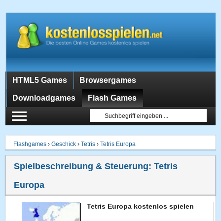
HTML5 Games
Browsergames
Downloadgames
Flash Games
Flashgames
›
Geschick
›
Tetris
›
Tetris Europa
Spielbeschreibung & Steuerung:
Tetris
Europa
Tetris Europa kostenlos spielen