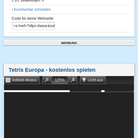
2.5
/
5
, Bewertungen:
6
›
Kommentar schreiben
Code für deine Webseite:
WERBUNG
Tetris Europa
- kostenlos spielen
Vollbild-Modus
125
%
Licht aus
Bookmarken
Zufallsspiel