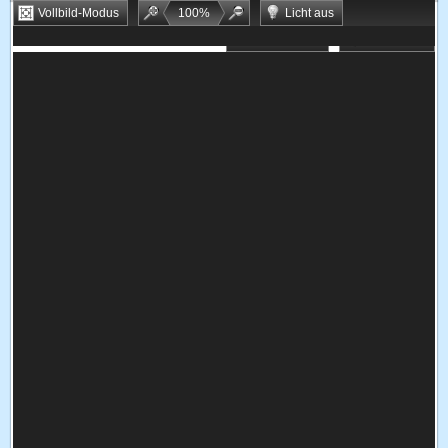
Vollbild-Modus
100
%
Licht aus
Bookmarken
Zufallsspiel