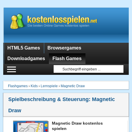
HTML5 Games
Browsergames
Downloadgames
Flash Games
Flashgames
›
Kids
›
Lernspiele
›
Magnetic Draw
Spielbeschreibung & Steuerung:
Magnetic
Draw
Magnetic Draw kostenlos
spielen