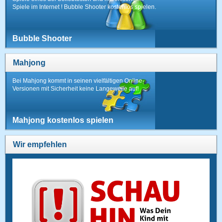
Spiele im Internet ! Bubble Shooter kostenlos spielen.
Bubble Shooter
Mahjong
Bei Mahjong kommt in seinen vielfältigen Online-
Versionen mit Sicherheit keine Langeweile auf!
Mahjong kostenlos spielen
Wir empfehlen