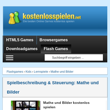
HTML5 Games
Browsergames
Downloadgames
Flash Games
Flashgames
›
Kids
›
Lernspiele
›
Mathe und Bilder
Spielbeschreibung & Steuerung:
Mathe und
Bilder
Mathe und Bilder kostenlos
spielen