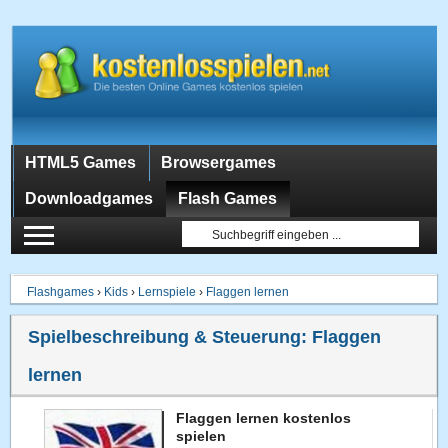
HTML5 Games
Browsergames
Downloadgames
Flash Games
Flashgames
›
Kids
›
Lernspiele
›
Flaggen lernen
Spielbeschreibung & Steuerung:
Flaggen
lernen
Flaggen lernen kostenlos
spielen