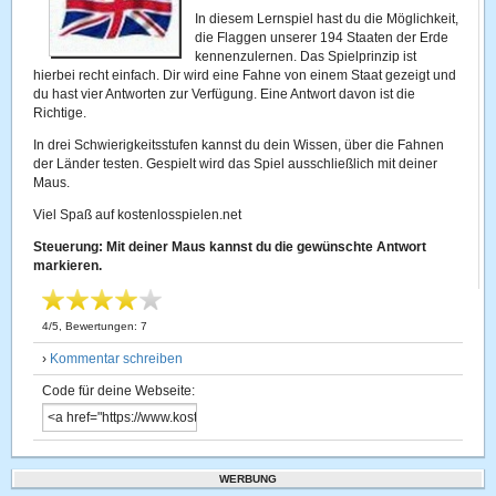
In diesem Lernspiel hast du die Möglichkeit,
die Flaggen unserer 194 Staaten der Erde
kennenzulernen. Das Spielprinzip ist
hierbei recht einfach. Dir wird eine Fahne von einem Staat gezeigt und
du hast vier Antworten zur Verfügung. Eine Antwort davon ist die
Richtige.
In drei Schwierigkeitsstufen kannst du dein Wissen, über die Fahnen
der Länder testen. Gespielt wird das Spiel ausschließlich mit deiner
Maus.
Viel Spaß auf kostenlosspielen.net
Steuerung: Mit deiner Maus kannst du die gewünschte Antwort
markieren.
4
/
5
, Bewertungen:
7
›
Kommentar schreiben
Code für deine Webseite:
WERBUNG