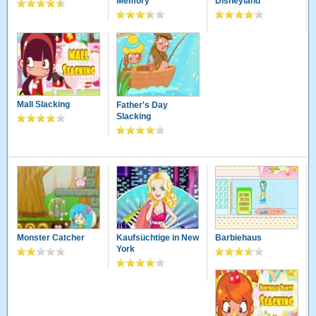
Memory
Disneyland
Mall Slacking
Father's Day
Slacking
Monster Catcher
Kaufsüchtige in New
Barbiehaus
York