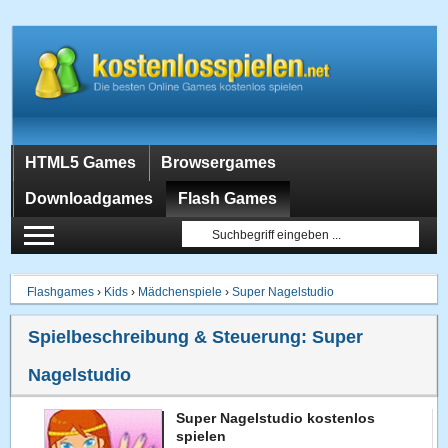
HTML5 Games
Browsergames
Downloadgames
Flash Games
Flashgames
›
Kids
›
Mädchenspiele
›
Super Nagelstudio
Spielbeschreibung & Steuerung:
Super
Nagelstudio
Super Nagelstudio kostenlos
spielen