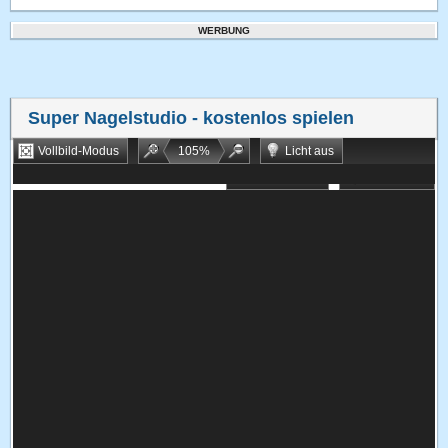
WERBUNG
Super Nagelstudio
- kostenlos spielen
Vollbild-Modus
105
%
Licht aus
Bookmarken
Zufallsspiel