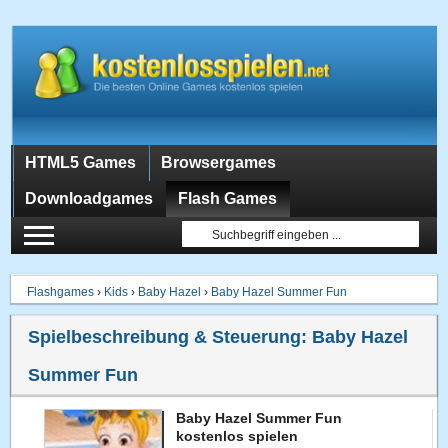
HTML5 Games
Browsergames
Downloadgames
Flash Games
Flashgames
›
Kids
›
Baby Hazel
›
Baby Hazel Summer Fun
Spielbeschreibung & Steuerung:
Baby Hazel
Summer Fun
Baby Hazel Summer Fun
kostenlos spielen