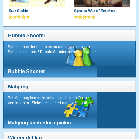
Star Stable
Sparta: War of Empires
Bubble Shooter
Spiele eines der beliebtesten und mitreissensten
Spiele im Internet ! Bubble Shooter kostenlos spielen.
Bubble Shooter
Mahjong
Bei Mahjong kommt in seinen vielfältigen Online-
Versionen mit Sicherheit keine Langeweile auf!
Mahjong kostenlos spielen
Wir empfehlen