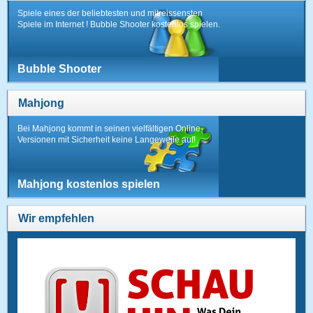
Spiele eines der beliebtesten und mitreissensten
Spiele im Internet ! Bubble Shooter kostenlos spielen.
Bubble Shooter
Mahjong
Bei Mahjong kommt in seinen vielfältigen Online-
Versionen mit Sicherheit keine Langeweile auf!
Mahjong kostenlos spielen
Wir empfehlen