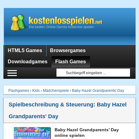
HTML5 Games
Browsergames
Downloadgames
Flash Games
Flashgames
›
Kids
›
Mädchenspiele
›
Baby Hazel Grandparents' Day
Spielbeschreibung & Steuerung:
Baby Hazel
Grandparents' Day
Baby Hazel Grandparents' Day
online spielen