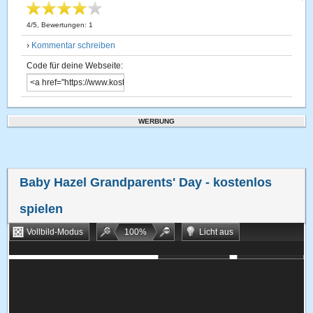
4
/
5
, Bewertungen:
1
›
Kommentar schreiben
Code für deine Webseite:
WERBUNG
Baby Hazel Grandparents' Day
- kostenlos
spielen
Vollbild-Modus
100
%
Licht aus
Bookmarken
Zufallsspiel