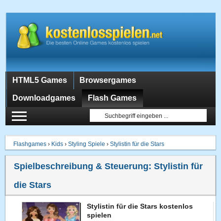
HTML5 Games
Browsergames
Downloadgames
Flash Games
Flashgames
›
Kids
›
Styling Spiele
›
Stylistin für die Stars
Spielbeschreibung & Steuerung:
Stylistin für
die Stars
Stylistin für die Stars kostenlos
spielen