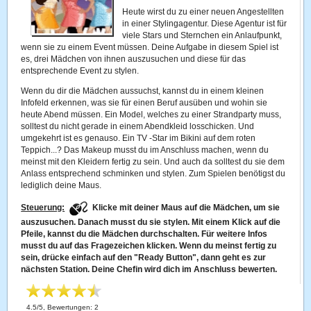
Heute wirst du zu einer neuen Angestellten
in einer Stylingagentur. Diese Agentur ist für
viele Stars und Sternchen ein Anlaufpunkt,
wenn sie zu einem Event müssen. Deine Aufgabe in diesem Spiel ist
es, drei Mädchen von ihnen auszusuchen und diese für das
entsprechende Event zu stylen.
Wenn du dir die Mädchen aussuchst, kannst du in einem kleinen
Infofeld erkennen, was sie für einen Beruf ausüben und wohin sie
heute Abend müssen. Ein Model, welches zu einer Strandparty muss,
solltest du nicht gerade in einem Abendkleid losschicken. Und
umgekehrt ist es genauso. Ein TV -Star im Bikini auf dem roten
Teppich...? Das Makeup musst du im Anschluss machen, wenn du
meinst mit den Kleidern fertig zu sein. Und auch da solltest du sie dem
Anlass entsprechend schminken und stylen. Zum Spielen benötigst du
lediglich deine Maus.
Steuerung:
Klicke mit deiner Maus auf die Mädchen, um sie
auszusuchen. Danach musst du sie stylen. Mit einem Klick auf die
Pfeile, kannst du die Mädchen durchschalten. Für weitere Infos
musst du auf das Fragezeichen klicken. Wenn du meinst fertig zu
sein, drücke einfach auf den "Ready Button", dann geht es zur
nächsten Station. Deine Chefin wird dich im Anschluss bewerten.
4.5
/
5
, Bewertungen:
2