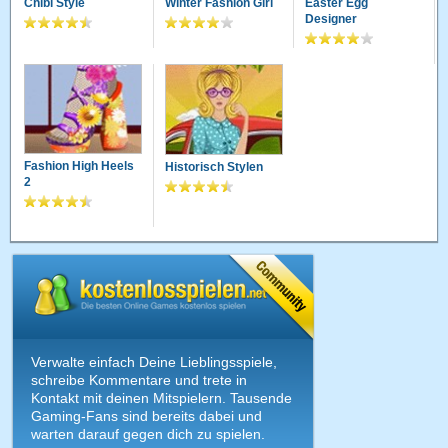
Chibi Style
Winter Fashion Girl
Easter Egg
Designer
Fashion High Heels
Historisch Stylen
2
Verwalte einfach Deine Lieblingsspiele,
schreibe Kommentare und trete in
Kontakt mit deinen Mitspielern. Tausende
Gaming-Fans sind bereits dabei und
warten darauf gegen dich zu spielen.