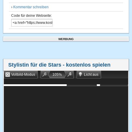
›
Kommentar schreiben
Code für deine Webseite:
WERBUNG
Stylistin für die Stars
- kostenlos spielen
Vollbild-Modus
105
%
Licht aus
Bookmarken
Zufallsspiel