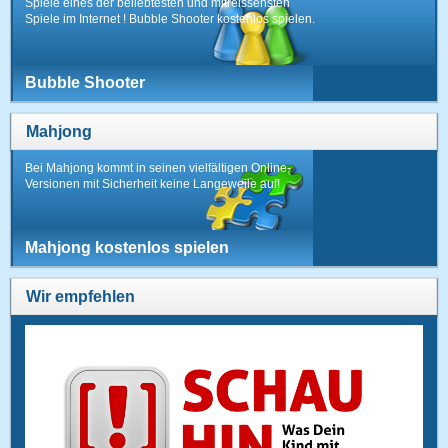
Spiele eines der beliebtesten und mitreissensten
Spiele im Internet ! Bubble Shooter kostenlos spielen.
Bubble Shooter
Mahjong
Bei Mahjong kommt in seinen vielfältigen Online-
Versionen mit Sicherheit keine Langeweile auf!
Mahjong kostenlos spielen
Wir empfehlen