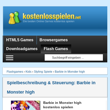
HTML5 Games
Browsergames
Downloadgames
Flash Games
Flashgames
›
Kids
›
Styling Spiele
›
Barbie in Monster high
Spielbeschreibung & Steuerung:
Barbie in
Monster high
Barbie in Monster high
kostenlos spielen