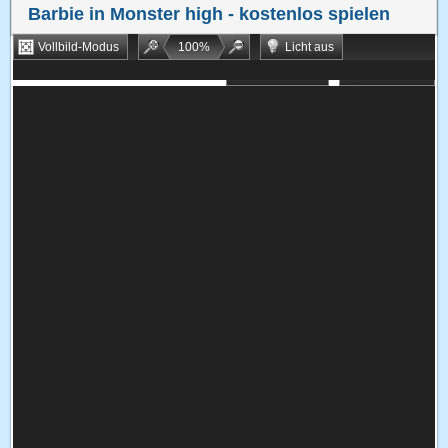
Barbie in Monster high
- kostenlos spielen
Vollbild-Modus
100
%
Licht aus
Bookmarken
Zufallsspiel