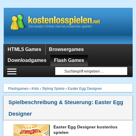
HTML5 Games
Browsergames
Downloadgames
Flash Games
Flashgames
›
Kids
›
Styling Spiele
›
Easter Egg Designer
Spielbeschreibung & Steuerung:
Easter Egg
Designer
Easter Egg Designer kostenlos
spielen