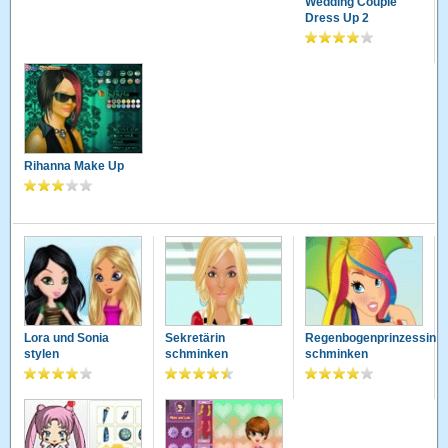
Wedding Couple
Dress Up 2
Rihanna Make Up
Lora und Sonia
Sekretärin
Regenbogenprinzessin
stylen
schminken
schminken