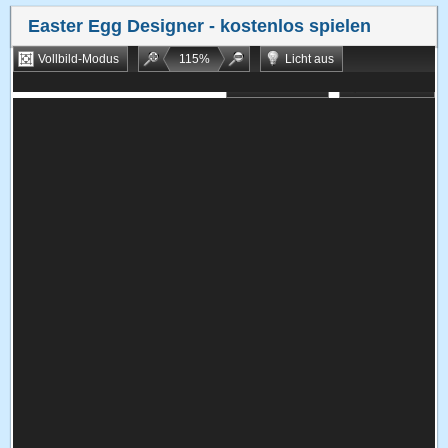
Easter Egg Designer
- kostenlos spielen
Vollbild-Modus
115
%
Licht aus
Bookmarken
Zufallsspiel