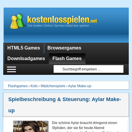
HTML5 Games
Browsergames
Downloadgames
Flash Games
Flashgames
›
Kids
›
Mädchenspiele
›
Aylar Make-up
Spielbeschreibung & Steuerung:
Aylar Make-
up
Die schöne Aylar braucht dringend einen
Stylisten, der sie für heute Abend