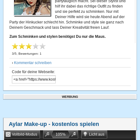
partytauglich macht. Sei dieser Stylist und
hilf ihr dabei das richtige Outfit zu finden
und sie perfekt zu schminken. Nur mit
Deiner Hilfe wird sie heute Abend auf der
Party der Hinkucker schlecht hin. Schminke und style sie ganz nach
Deinem Geschmack und lass Deiner Kreativität freien Lauf.
Zum Schminken und stylen benötigst Du nur die Maus.
3
/
5
, Bewertungen:
1
›
Kommentar schreiben
Code für deine Webseite:
WERBUNG
Aylar Make-up
- kostenlos spielen
Vollbild-Modus
105
%
Licht aus