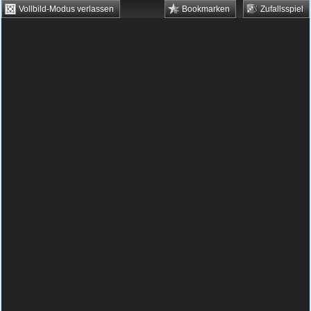
Vollbild-Modus verlassen
Bookmarken
Zufallsspiel
HTML5 Games
Browsergames
Downloadgames
Flash Games
Flashgames
›
Sport
›
Verschiedene
›
Sports Heads: Ice Hockey
Spielbeschreibung & Steuerung:
Sports
Heads: Ice Hockey
Sports Heads: Ice Hockey
kostenlos spielen