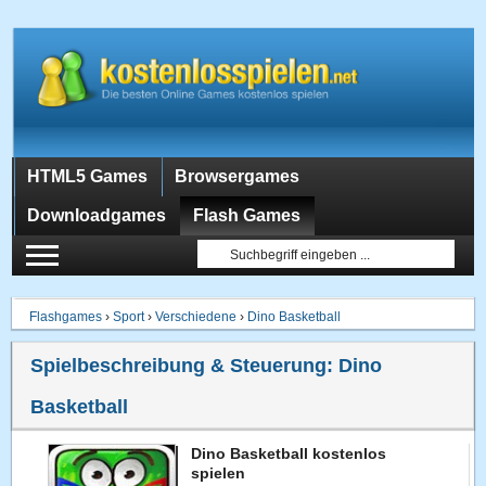
HTML5 Games
Browsergames
Downloadgames
Flash Games
Flashgames
›
Sport
›
Verschiedene
›
Dino Basketball
Spielbeschreibung & Steuerung:
Dino
Basketball
Dino Basketball kostenlos
spielen