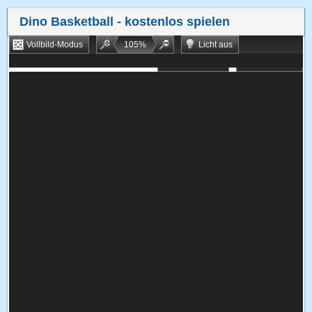
Dino Basketball
- kostenlos spielen
Vollbild-Modus
105
%
Licht aus
Bookmarken
Zufallsspiel