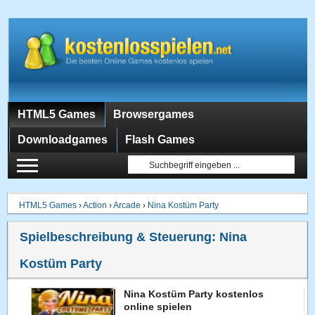
HTML5 Games
Browsergames
Downloadgames
Flash Games
HTML5 Games
›
Action
›
Arcade
›
Nina Kostüm Party
Spielbeschreibung & Steuerung:
Nina
Kostüm Party
Nina Kostüm Party kostenlos
online spielen