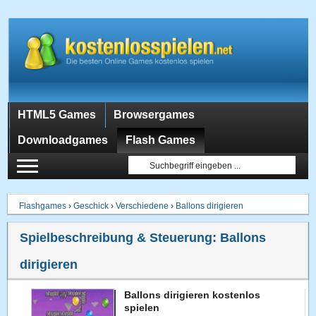
HTML5 Games
Browsergames
Downloadgames
Flash Games
Flashgames
›
Geschick
›
Verschiedene
›
Ballons dirigieren
Spielbeschreibung & Steuerung:
Ballons
dirigieren
Ballons dirigieren kostenlos
spielen