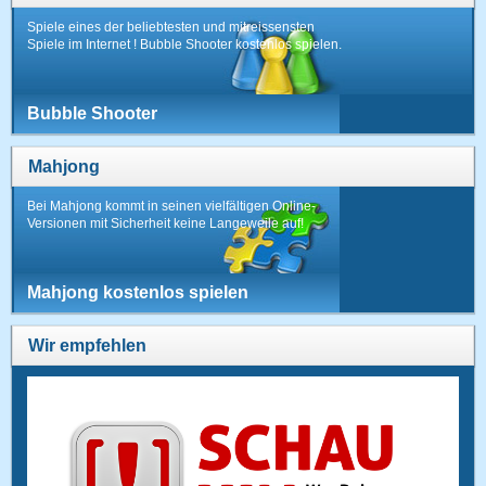
Spiele eines der beliebtesten und mitreissensten
Spiele im Internet ! Bubble Shooter kostenlos spielen.
Bubble Shooter
Mahjong
Bei Mahjong kommt in seinen vielfältigen Online-
Versionen mit Sicherheit keine Langeweile auf!
Mahjong kostenlos spielen
Wir empfehlen