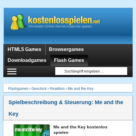
HTML5 Games
Browsergames
Downloadgames
Flash Games
Flashgames
›
Geschick
›
Reaktion
›
Me and the Key
Spielbeschreibung & Steuerung:
Me and the
Key
Me and the Key kostenlos
spielen