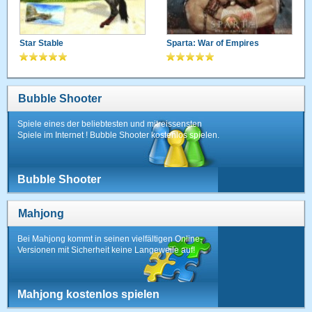
Star Stable
Sparta: War of Empires
Bubble Shooter
Spiele eines der beliebtesten und mitreissensten
Spiele im Internet ! Bubble Shooter kostenlos spielen.
Bubble Shooter
Mahjong
Bei Mahjong kommt in seinen vielfältigen Online-
Versionen mit Sicherheit keine Langeweile auf!
Mahjong kostenlos spielen