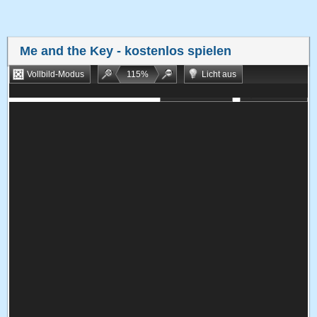
Me and the Key
- kostenlos spielen
Vollbild-Modus
115
%
Licht aus
Bookmarken
Zufallsspiel