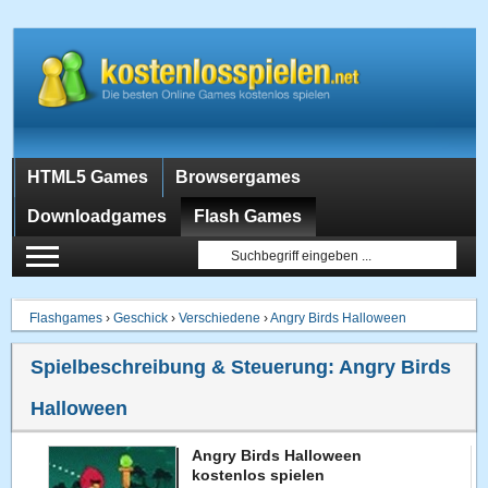
HTML5 Games
Browsergames
Downloadgames
Flash Games
Flashgames
›
Geschick
›
Verschiedene
›
Angry Birds Halloween
Spielbeschreibung & Steuerung:
Angry Birds
Halloween
Angry Birds Halloween
kostenlos spielen