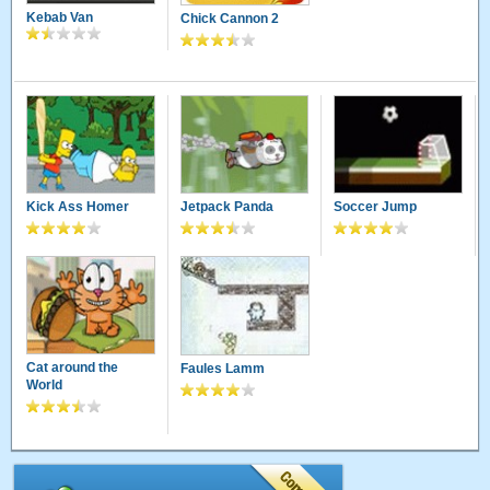
Kebab Van
Chick Cannon 2
Kick Ass Homer
Jetpack Panda
Soccer Jump
Cat around the
Faules Lamm
World