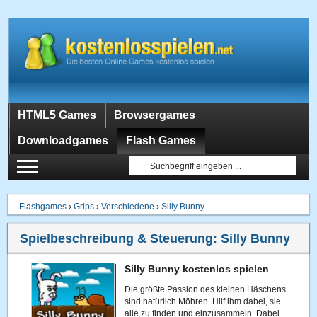
HTML5 Games
Browsergames
Downloadgames
Flash Games
Flashgames
›
Grips
›
Verschiedene
›
Silly Bunny
Spielbeschreibung & Steuerung:
Silly Bunny
Silly Bunny kostenlos spielen
Die größte Passion des kleinen Häschens
sind natürlich Möhren. Hilf ihm dabei, sie
alle zu finden und einzusammeln. Dabei