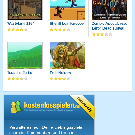
Wasteland 2154
Sheriff Lombardooo
Zombie Apocalypse:
Left 4 Dead surival
Toss the Turtle
Fruit Nukem
Verwalte einfach Deine Lieblingsspiele,
schreibe Kommentare und trete in