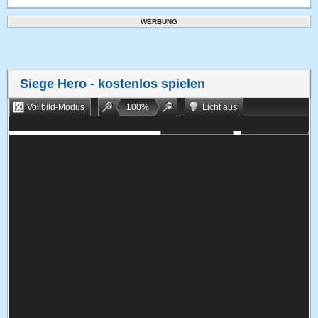
WERBUNG
Siege Hero
- kostenlos spielen
Vollbild-Modus
100
%
Licht aus
Bookmarken
Zufallsspiel