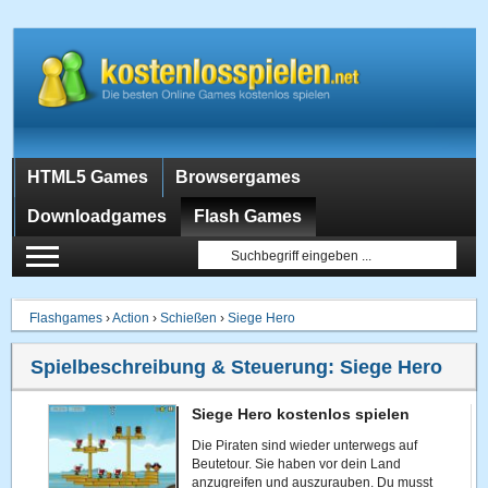
HTML5 Games
Browsergames
Downloadgames
Flash Games
Flashgames
›
Action
›
Schießen
›
Siege Hero
Spielbeschreibung & Steuerung:
Siege Hero
Siege Hero kostenlos spielen
Die Piraten sind wieder unterwegs auf
Beutetour. Sie haben vor dein Land
anzugreifen und auszurauben. Du musst