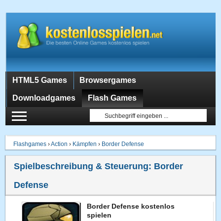
HTML5 Games
Browsergames
Downloadgames
Flash Games
Flashgames
›
Action
›
Kämpfen
›
Border Defense
Spielbeschreibung & Steuerung:
Border
Defense
Border Defense kostenlos
spielen