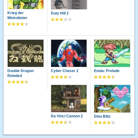
Krieg der
Duty Hill 2
Miniroboter
Double Dragon
Cyber Chaser 2
Enola: Prelude
Reloded
Da Vinci Cannon 2
Dino Blitz