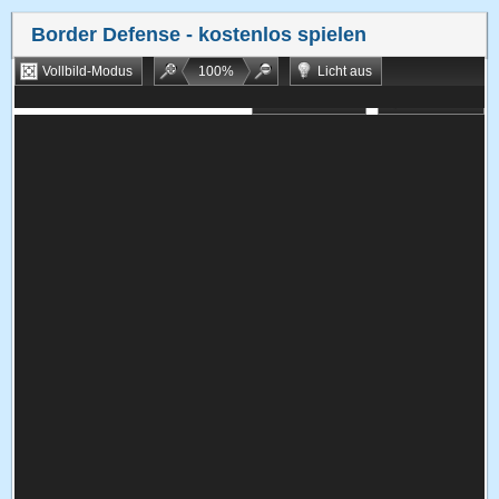
Border Defense
- kostenlos spielen
Vollbild-Modus
100
%
Licht aus
Bookmarken
Zufallsspiel