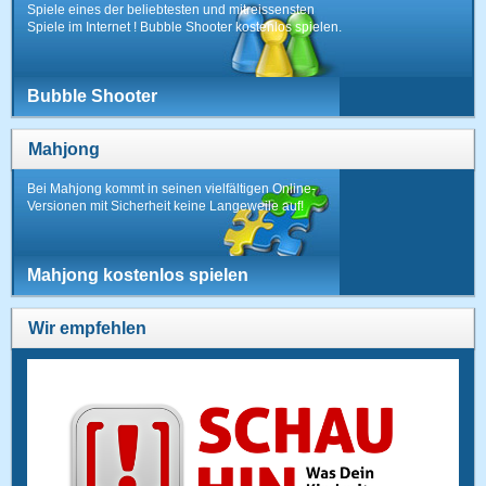
Spiele eines der beliebtesten und mitreissensten
Spiele im Internet ! Bubble Shooter kostenlos spielen.
Bubble Shooter
Mahjong
Bei Mahjong kommt in seinen vielfältigen Online-
Versionen mit Sicherheit keine Langeweile auf!
Mahjong kostenlos spielen
Wir empfehlen