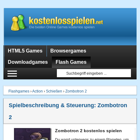
HTML5 Games
Browsergames
Downloadgames
Flash Games
Flashgames
›
Action
›
Schießen
›
Zombotron 2
Spielbeschreibung & Steuerung:
Zombotron
2
Zombotron 2 kostenlos spielen
Du warst unterwegs zu einem Planeten, um