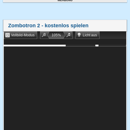
WERBUNG
Zombotron 2
- kostenlos spielen
Vollbild-Modus
105
%
Licht aus
Bookmarken
Zufallsspiel