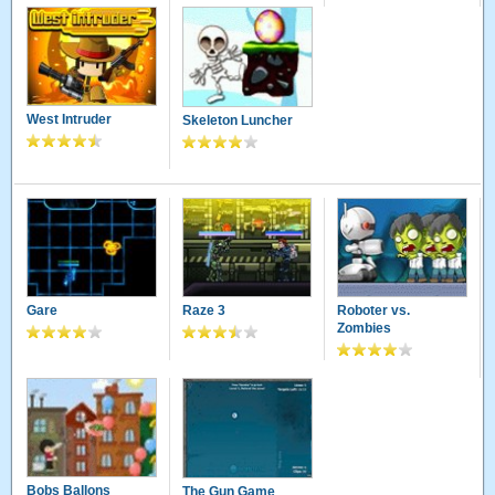
West Intruder
Skeleton Luncher
Gare
Raze 3
Roboter vs.
Zombies
Bobs Ballons
The Gun Game