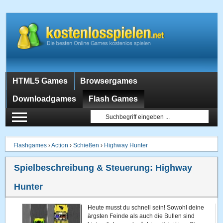
HTML5 Games
Browsergames
Downloadgames
Flash Games
Flashgames
›
Action
›
Schießen
›
Highway Hunter
Spielbeschreibung & Steuerung:
Highway
Hunter
Heute musst du schnell sein! Sowohl deine
ärgsten Feinde als auch die Bullen sind