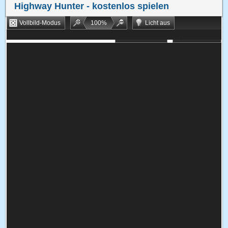
Highway Hunter
- kostenlos spielen
Vollbild-Modus
100
%
Licht aus
Bookmarken
Zufallsspiel