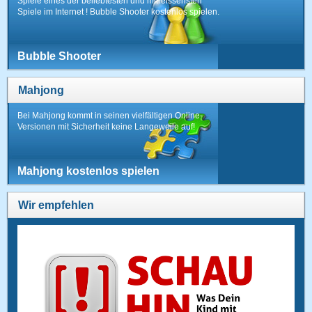
Spiele eines der beliebtesten und mitreissensten
Spiele im Internet ! Bubble Shooter kostenlos spielen.
Bubble Shooter
Mahjong
Bei Mahjong kommt in seinen vielfältigen Online-
Versionen mit Sicherheit keine Langeweile auf!
Mahjong kostenlos spielen
Wir empfehlen