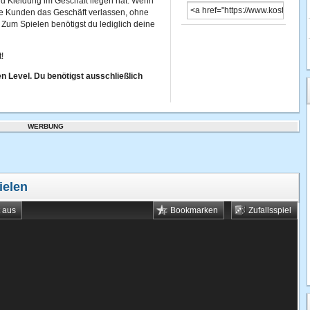
d Kleidung im Geschäft liegen hat. Wenn
eure Kunden das Geschäft verlassen, ohne
! Zum Spielen benötigst du lediglich deine
!
en Level. Du benötigst ausschließlich
WERBUNG
ielen
t aus
Bookmarken
Zufallsspiel