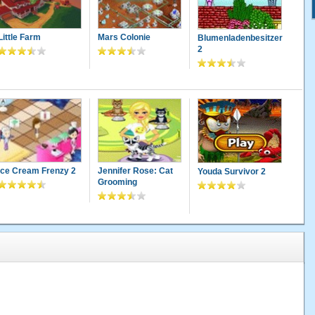
Little Farm
Mars Colonie
Blumenladenbesitzer
2
Ice Cream Frenzy 2
Jennifer Rose: Cat
Youda Survivor 2
Grooming