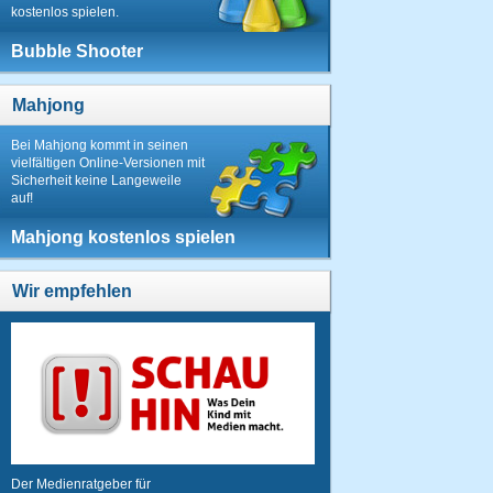
kostenlos spielen.
Bubble Shooter
Mahjong
Bei Mahjong kommt in seinen
vielfältigen Online-Versionen mit
Sicherheit keine Langeweile
auf!
Mahjong kostenlos spielen
Wir empfehlen
Der Medienratgeber für