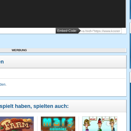
Embed-Code:
WERBUNG
en
lden
.
spielt haben, spielten auch: