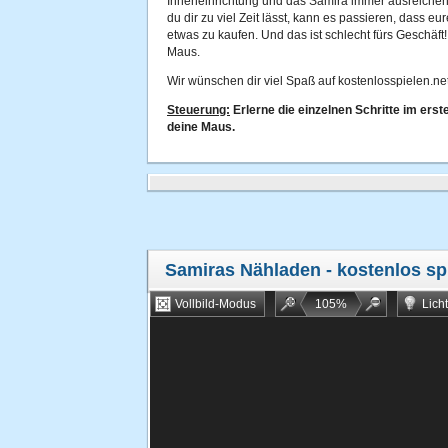
Inneneinrichtung und das Samira immer ausreichen
du dir zu viel Zeit lässt, kann es passieren, dass 
etwas zu kaufen. Und das ist schlecht fürs Geschäft
Maus.
Wir wünschen dir viel Spaß auf kostenlosspielen.net
Steuerung:
Erlerne die einzelnen Schritte im erst
deine Maus.
Samiras Nähladen
- kostenlos sp
Vollbild-Modus
105
%
Lich