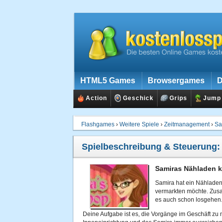
HTML5 Games
Browsergames
D
Action
Geschick
Grips
Jump
Flashgames
›
Weitere Spiele
›
Zeitmanagement
›
Sa
Spielbeschreibung & Steuerung
Samiras Nähladen k
Samira hat ein Nähladen 
vermarkten möchte. Zusa
es auch schon losgehen
Deine Aufgabe ist es, die Vorgänge im Geschäft z