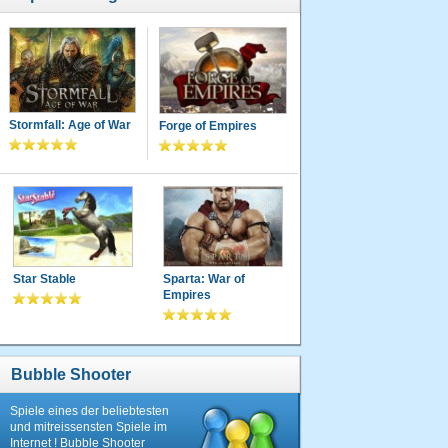
Stormfall: Age of War
Forge of Empires
Star Stable
Sparta: War of
Empires
Bubble Shooter
Spiele eines der beliebtesten
und mitreissensten Spiele im
Internet ! Bubble Shooter