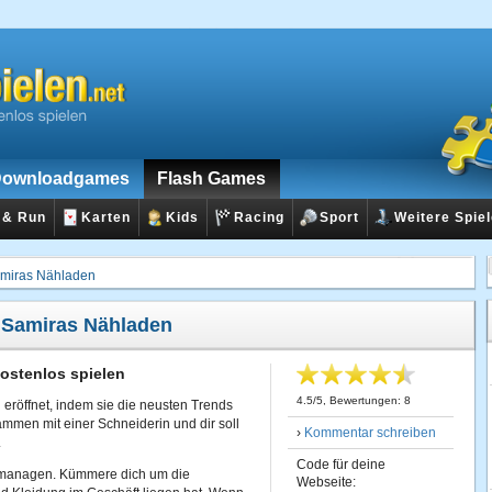
ownloadgames
Flash Games
 & Run
Karten
Kids
Racing
Sport
Weitere Spie
miras Nähladen
:
Samiras Nähladen
ostenlos spielen
4.5
/
5
, Bewertungen:
8
eröffnet, indem sie die neusten Trends
mmen mit einer Schneiderin und dir soll
›
Kommentar schreiben
.
Code für deine
u managen. Kümmere dich um die
Webseite: