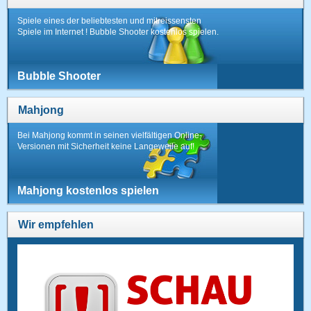
Spiele eines der beliebtesten und mitreissensten
Spiele im Internet ! Bubble Shooter kostenlos spielen.
Bubble Shooter
Mahjong
Bei Mahjong kommt in seinen vielfältigen Online-
Versionen mit Sicherheit keine Langeweile auf!
Mahjong kostenlos spielen
Wir empfehlen