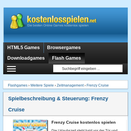
HTML5 Games
Browsergames
Downloadgames
Flash Games
Flashgames
›
Weitere Spiele
›
Zeitmanagement
›
Frenzy Cruise
Spielbeschreibung & Steuerung:
Frenzy
Cruise
Frenzy Cruise kostenlos spielen
Die Urlaubszeit steht bald vor der Tür und