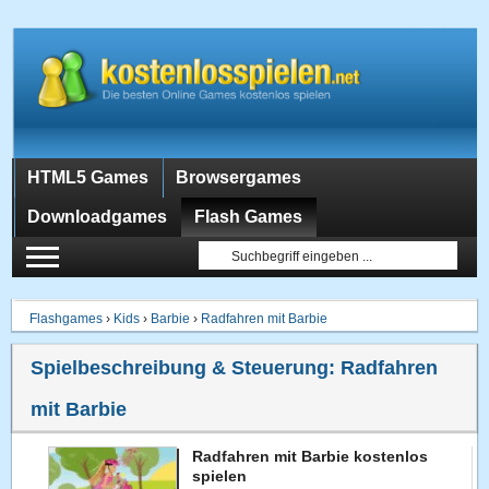
HTML5 Games
Browsergames
Downloadgames
Flash Games
Flashgames
›
Kids
›
Barbie
›
Radfahren mit Barbie
Spielbeschreibung & Steuerung:
Radfahren
mit Barbie
Radfahren mit Barbie kostenlos
spielen