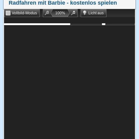
Radfahren mit Barbie
- kostenlos spielen
Vollbild-Modus
100
%
Licht aus
Bookmarken
Zufallsspiel