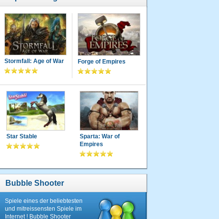
Stormfall: Age of War
Forge of Empires
Star Stable
Sparta: War of
Empires
Bubble Shooter
Spiele eines der beliebtesten
und mitreissensten Spiele im
Internet ! Bubble Shooter