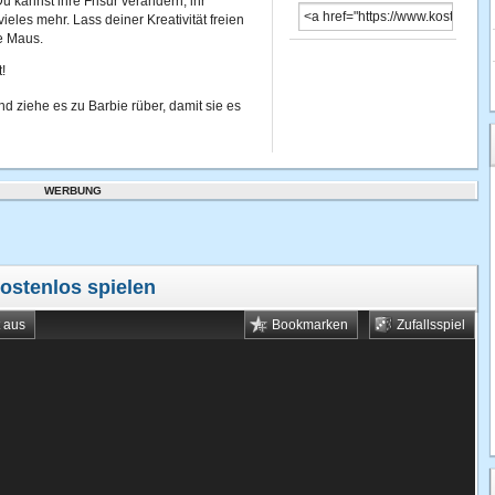
 kannst ihre Frisur verändern, ihr
les mehr. Lass deiner Kreativität freien
e Maus.
!
d ziehe es zu Barbie rüber, damit sie es
WERBUNG
kostenlos spielen
t aus
Bookmarken
Zufallsspiel