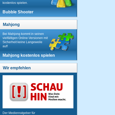
kostenlos spielen.
Bubble Shooter
Mahjong
Bei Mahjong kommt in seinen
vielfältigen Online-Versionen mit
Sicherheit keine Langeweile
auf!
Mahjong kostenlos spielen
Wir empfehlen
Der Medienratgeber für