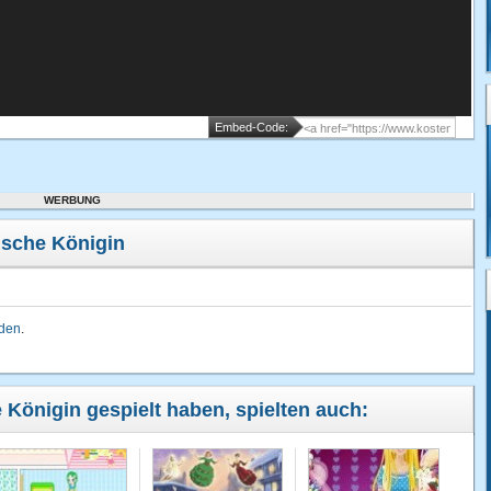
Embed-Code:
WERBUNG
ische Königin
lden
.
e Königin gespielt haben, spielten auch: