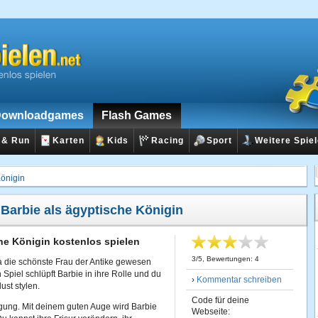
ownloadgames
Flash Games
 & Run
Karten
Kids
Racing
Sport
Weitere Spie
Königin
:
Barbie als ägyptische Königin
he Königin kostenlos spielen
3
/
5
, Bewertungen:
4
a die schönste Frau der Antike gewesen
n Spiel schlüpft Barbie in ihre Rolle und du
›
Kommentar schreiben
ust stylen.
Code für deine
ügung. Mit deinem guten Auge wird Barbie
Webseite: