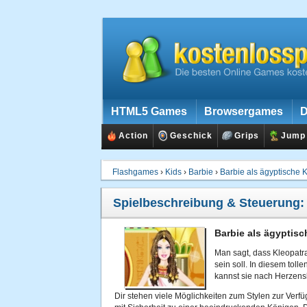
HTML5 Games
Browsergames
D
Action
Geschick
Grips
Jump
Flashgames
›
Kids
›
Barbie
›
Barbie als ägyptische 
Spielbeschreibung & Steuerung
Barbie als ägyptisc
Man sagt, dass Kleopatr
sein soll. In diesem tolle
kannst sie nach Herzensl
Dir stehen viele Möglichkeiten zum Stylen zur Verf