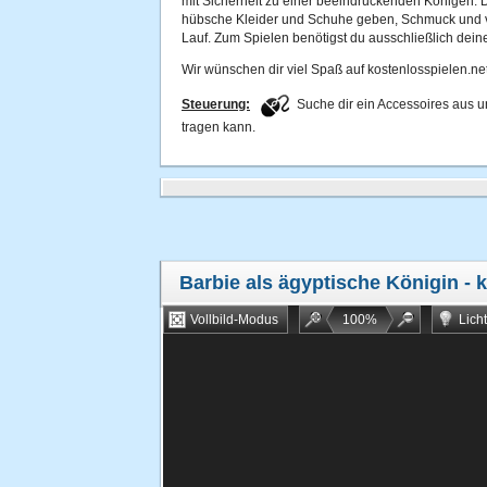
mit Sicherheit zu einer beeindruckenden Königen. Du
hübsche Kleider und Schuhe geben, Schmuck und vie
Lauf. Zum Spielen benötigst du ausschließlich dein
Wir wünschen dir viel Spaß auf kostenlosspielen.net
Steuerung:
Suche dir ein Accessoires aus un
tragen kann.
Barbie als ägyptische Königin
- 
Vollbild-Modus
100
%
Lich