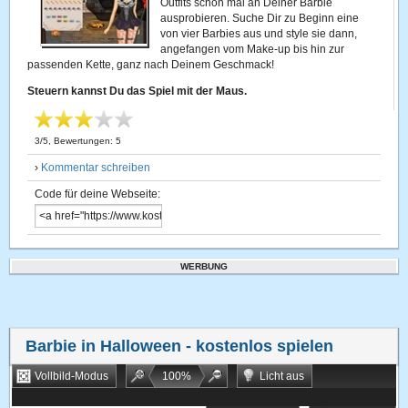
Outfits schon mal an Deiner Barbie
ausprobieren. Suche Dir zu Beginn eine
von vier Barbies aus und style sie dann,
angefangen vom Make-up bis hin zur
passenden Kette, ganz nach Deinem Geschmack!
Steuern kannst Du das Spiel mit der Maus.
3
/
5
, Bewertungen:
5
›
Kommentar schreiben
Code für deine Webseite:
WERBUNG
Barbie in Halloween
- kostenlos spielen
Vollbild-Modus
100
%
Licht aus
Bookmarken
Zufallsspiel