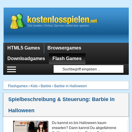
HTML5 Games
Browsergames
Downloadgames
Flash Games
Flashgames
›
Kids
›
Barbie
›
Barbie in Halloween
Spielbeschreibung & Steuerung:
Barbie in
Halloween
Du kannst es bis Halloween kaum
erwarten? Dann kannst Du abgefahrene