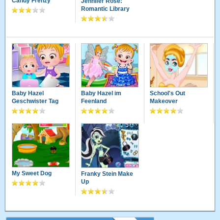
Candy Frenzy
Jennifer Rose:
Romantic Library
Baby Hazel
Baby Hazel im
School's Out
Geschwister Tag
Feenland
Makeover
My Sweet Dog
Franky Stein Make
Up