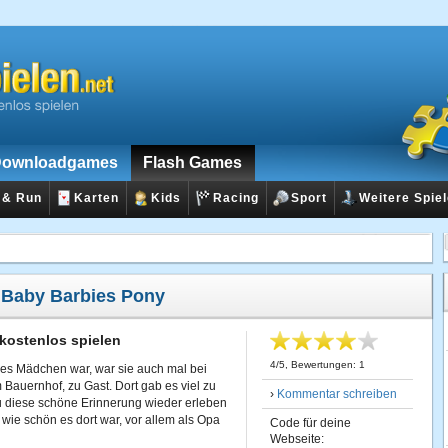
ownloadgames
Flash Games
 & Run
Karten
Kids
Racing
Sport
Weitere Spie
:
Baby Barbies Pony
kostenlos spielen
4
/
5
, Bewertungen:
1
nes Mädchen war, war sie auch mal bei
 Bauernhof, zu Gast. Dort gab es viel zu
›
Kommentar schreiben
u diese schöne Erinnerung wieder erleben
 wie schön es dort war, vor allem als Opa
Code für deine
Webseite: