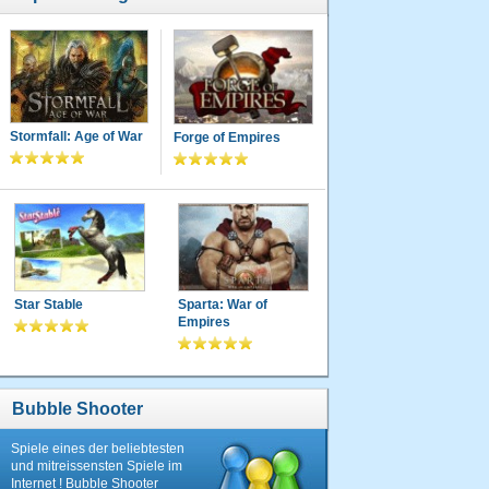
Stormfall: Age of War
Forge of Empires
Star Stable
Sparta: War of
Empires
Bubble Shooter
Spiele eines der beliebtesten
und mitreissensten Spiele im
Internet ! Bubble Shooter