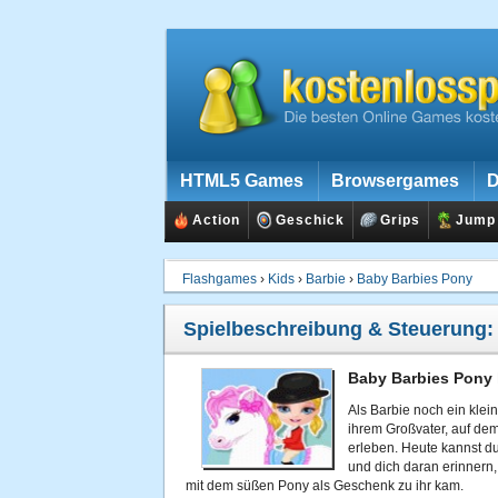
HTML5 Games
Browsergames
D
Action
Geschick
Grips
Jump
Flashgames
›
Kids
›
Barbie
›
Baby Barbies Pony
Spielbeschreibung & Steuerung
Baby Barbies Pony 
Als Barbie noch ein klei
ihrem Großvater, auf dem
erleben. Heute kannst d
und dich daran erinnern,
mit dem süßen Pony als Geschenk zu ihr kam.