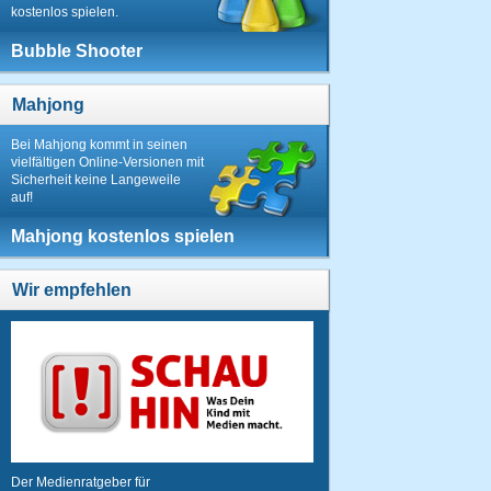
kostenlos spielen.
Bubble Shooter
Mahjong
Bei Mahjong kommt in seinen
vielfältigen Online-Versionen mit
Sicherheit keine Langeweile
auf!
Mahjong kostenlos spielen
Wir empfehlen
Der Medienratgeber für