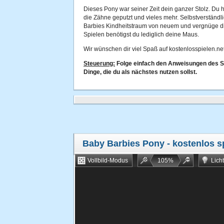
Dieses Pony war seiner Zeit dein ganzer Stolz. Du h
die Zähne geputzt und vieles mehr. Selbstverständli
Barbies Kindheitstraum von neuem und vergnüge di
Spielen benötigst du lediglich deine Maus.
Wir wünschen dir viel Spaß auf kostenlosspielen.net
Steuerung:
Folge einfach den Anweisungen des Spi
Dinge, die du als nächstes nutzen sollst.
Baby Barbies Pony
- kostenlos s
Vollbild-Modus
105
%
Lich