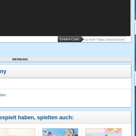
Embed-Code:
WERBUNG
ony
lden
.
espielt haben, spielten auch: