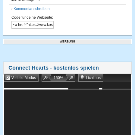
›
Kommentar schreiben
Code für deine Webseite:
WERBUNG
Connect Hearts
- kostenlos spielen
Vollbild-Modus
150
%
Licht aus
Bookmarken
Zufallsspiel