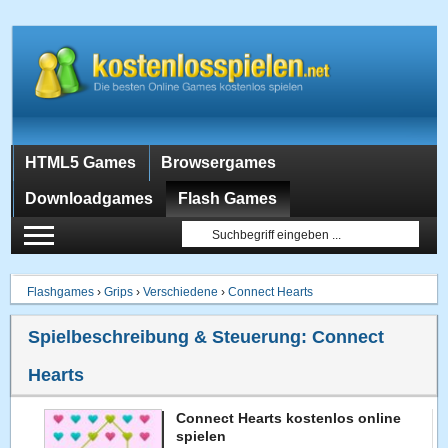
HTML5 Games
Browsergames
Downloadgames
Flash Games
Flashgames
›
Grips
›
Verschiedene
›
Connect Hearts
Spielbeschreibung & Steuerung:
Connect
Hearts
Connect Hearts kostenlos online
spielen