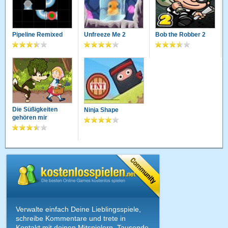
Pipeline Remixed
Unfreeze Me 2
Bob the Robber 2
Die Süßigkeiten
Ninja Shape
gehören mir
Verwalte einfach Deine Lieblingsspiele,
schreibe Kommentare und trete in
Kontakt mit deinen Mitspielern. Tausende