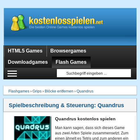
HTML5 Games
Browsergames
Downloadgames
Flash Games
Flashgames
›
Grips
›
Blöcke entfernen
›
Quandrus
Spielbeschreibung & Steuerung:
Quandrus
Quandrus kostenlos spielen
Man kann sagen, dass sich dieses Game
aus zwei Arten Spiele zusammensetzt. Zum
einen ähnelt es Tetris und zum anderen ein