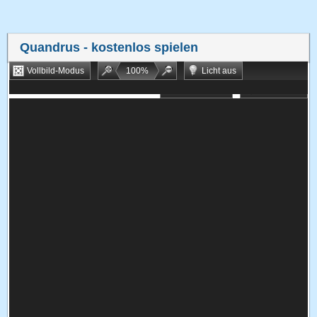
Quandrus
- kostenlos spielen
Vollbild-Modus
100
%
Licht aus
Bookmarken
Zufallsspiel