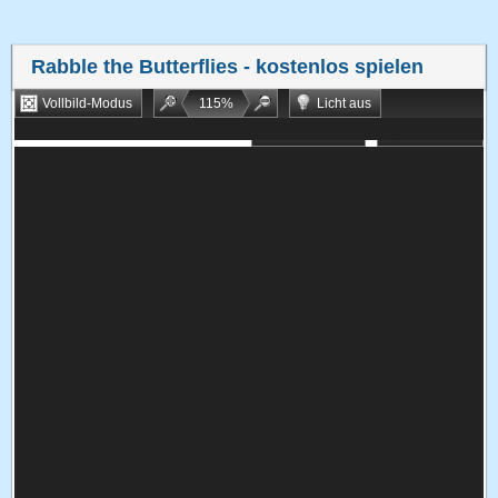
Rabble the Butterflies
- kostenlos spielen
Vollbild-Modus
115
%
Licht aus
Bookmarken
Zufallsspiel