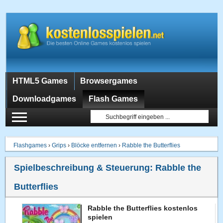
HTML5 Games
Browsergames
Downloadgames
Flash Games
Flashgames
›
Grips
›
Blöcke entfernen
›
Rabble the Butterflies
Spielbeschreibung & Steuerung:
Rabble the
Butterflies
Rabble the Butterflies kostenlos
spielen