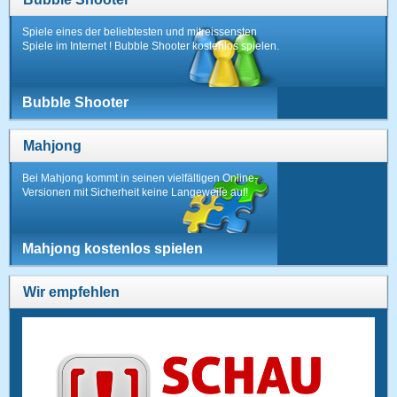
Spiele eines der beliebtesten und mitreissensten
Spiele im Internet ! Bubble Shooter kostenlos spielen.
Bubble Shooter
Mahjong
Bei Mahjong kommt in seinen vielfältigen Online-
Versionen mit Sicherheit keine Langeweile auf!
Mahjong kostenlos spielen
Wir empfehlen