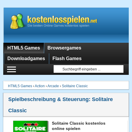
HTML5 Games
Browsergames
Downloadgames
Flash Games
HTML5 Games
›
Action
›
Arcade
›
Solitaire Classic
Spielbeschreibung & Steuerung:
Solitaire
Classic
Solitaire Classic kostenlos
online spielen