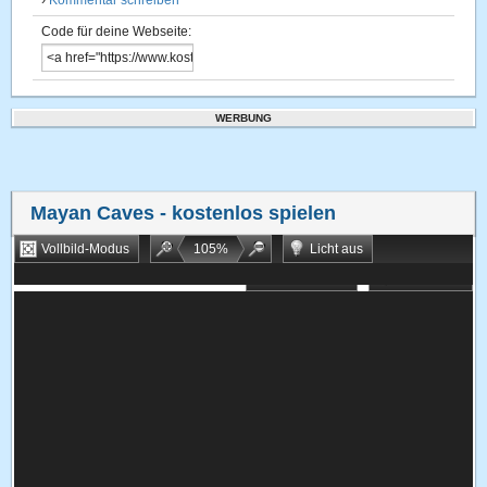
›
Kommentar schreiben
Code für deine Webseite:
WERBUNG
Mayan Caves
- kostenlos spielen
Vollbild-Modus
105
%
Licht aus
Bookmarken
Zufallsspiel