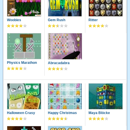
Woobies
Gem Rush
Ritter
Physics Marathon
Abracadabra
Halloween Crasy
Happy Christmas
Maya Blöcke