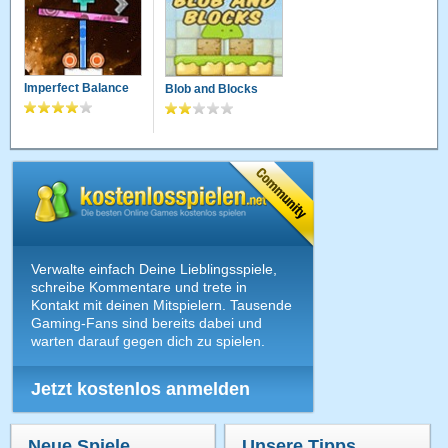
Imperfect Balance
Blob and Blocks
Verwalte einfach Deine Lieblingsspiele,
schreibe Kommentare und trete in
Kontakt mit deinen Mitspielern. Tausende
Gaming-Fans sind bereits dabei und
warten darauf gegen dich zu spielen.
Jetzt kostenlos anmelden
Neue Spiele
Unsere Tipps