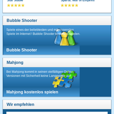
Star Stable
Sparta: War of Empires
Bubble Shooter
Spiele eines der beliebtesten und mitreissensten
Spiele im Internet ! Bubble Shooter kostenlos spielen.
Bubble Shooter
Mahjong
Bei Mahjong kommt in seinen vielfältigen Online-
Versionen mit Sicherheit keine Langeweile auf!
Mahjong kostenlos spielen
Wir empfehlen