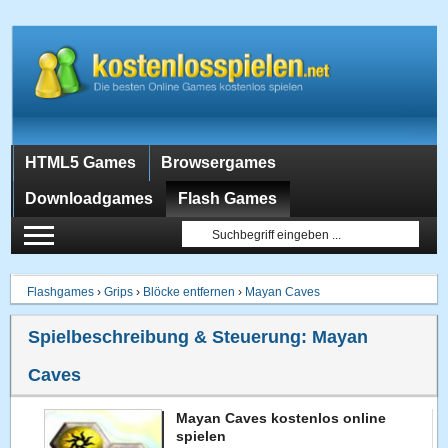
HTML5 Games
Browsergames
Downloadgames
Flash Games
Flashgames
›
Grips
›
Blöcke entfernen
›
Mayan Caves
Spielbeschreibung & Steuerung:
Mayan
Caves
Mayan Caves kostenlos online
spielen