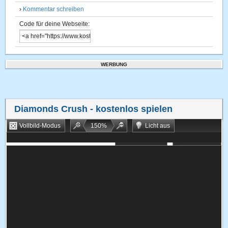
›
Kommentar schreiben
Code für deine Webseite:
WERBUNG
Diamonds Crush
- kostenlos spielen
Vollbild-Modus
150
%
Licht aus
Bookmarken
Zufallsspiel