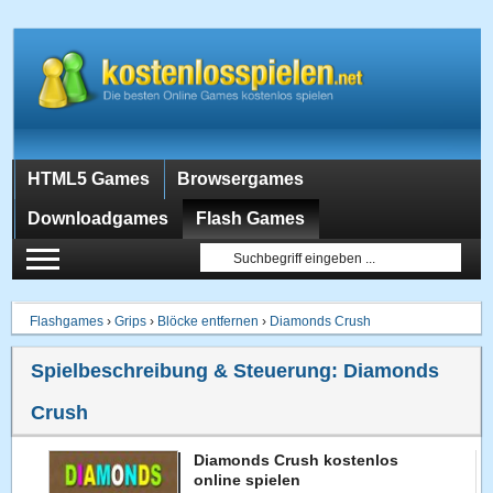
HTML5 Games
Browsergames
Downloadgames
Flash Games
Flashgames
›
Grips
›
Blöcke entfernen
›
Diamonds Crush
Spielbeschreibung & Steuerung:
Diamonds
Crush
Diamonds Crush kostenlos
online spielen