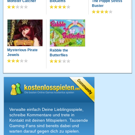
Monster Catcher
BioGems
The Poppit Stress
Buster
Mysterious Pirate
Rabble the
Jewels
Butterflies
Verwalte einfach Deine Lieblingsspiele,
schreibe Kommentare und trete in
Kontakt mit deinen Mitspielern. Tausende
Gaming-Fans sind bereits dabei und
warten darauf gegen dich zu spielen.