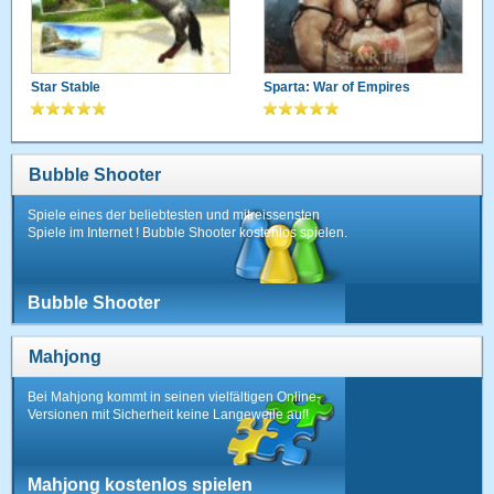
Star Stable
Sparta: War of Empires
Bubble Shooter
Spiele eines der beliebtesten und mitreissensten
Spiele im Internet ! Bubble Shooter kostenlos spielen.
Bubble Shooter
Mahjong
Bei Mahjong kommt in seinen vielfältigen Online-
Versionen mit Sicherheit keine Langeweile auf!
Mahjong kostenlos spielen