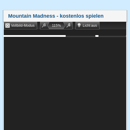
Mountain Madness
- kostenlos spielen
Vollbild-Modus
115
%
Licht aus
Bookmarken
Zufallsspiel