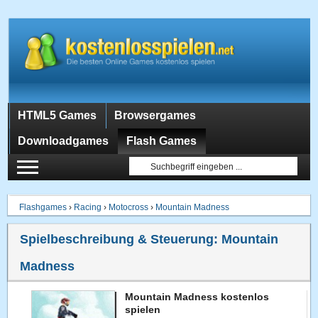
HTML5 Games
Browsergames
Downloadgames
Flash Games
Flashgames
›
Racing
›
Motocross
›
Mountain Madness
Spielbeschreibung & Steuerung:
Mountain
Madness
Mountain Madness kostenlos
spielen