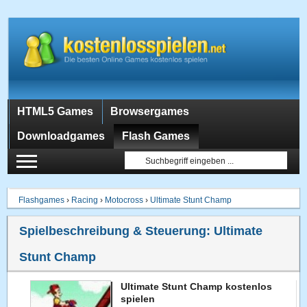
HTML5 Games
Browsergames
Downloadgames
Flash Games
Flashgames
›
Racing
›
Motocross
›
Ultimate Stunt Champ
Spielbeschreibung & Steuerung:
Ultimate
Stunt Champ
Ultimate Stunt Champ kostenlos
spielen