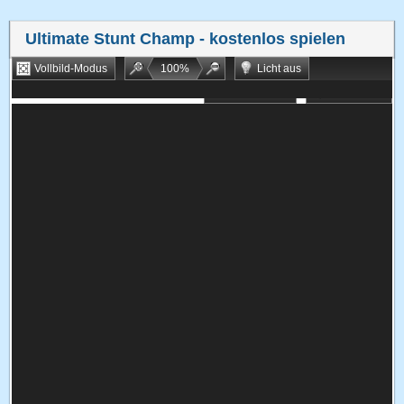
Ultimate Stunt Champ
- kostenlos spielen
Vollbild-Modus
100
%
Licht aus
Bookmarken
Zufallsspiel