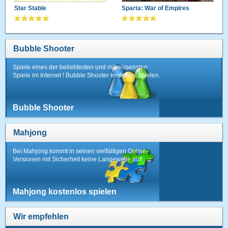
Star Stable
Sparta: War of Empires
Bubble Shooter
Spiele eines der beliebtesten und mitreissensten
Spiele im Internet ! Bubble Shooter kostenlos spielen.
Bubble Shooter
Mahjong
Bei Mahjong kommt in seinen vielfältigen Online-
Versionen mit Sicherheit keine Langeweile auf!
Mahjong kostenlos spielen
Wir empfehlen