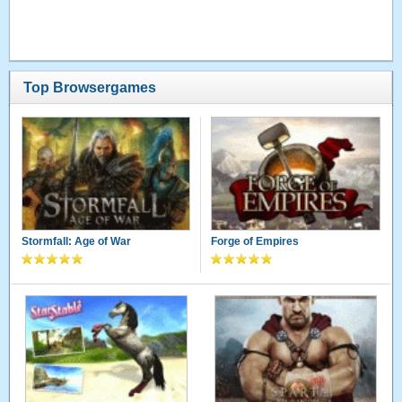
Top Browsergames
Stormfall: Age of War
Forge of Empires