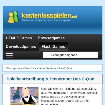
HTML5 Games
Browsergames
Downloadgames
Flash Games
Flashgames
›
Geschick
›
Verschiedene
›
Bar-B-Que
Spielbeschreibung & Steuerung:
Bar-B-Que
Und, wie sieht es mit deiner Stressresistenz
aus? Wenn du schon immer wissen wolltest,
wie stressig es in der Küche eines
Restaurants zugeht, dann bist du hier
genau richtig.