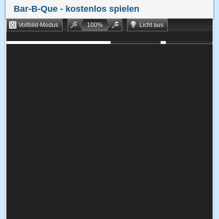
Bar-B-Que
- kostenlos spielen
Vollbild-Modus
100
%
Licht aus
Bookmarken
Zufallsspiel