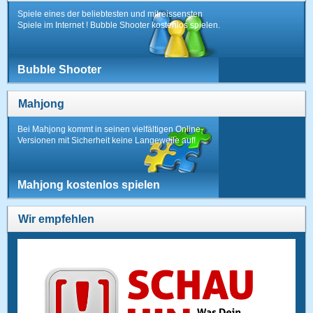
Spiele eines der beliebtesten und mitreissensten
Spiele im Internet ! Bubble Shooter kostenlos spielen.
Bubble Shooter
Mahjong
Bei Mahjong kommt in seinen vielfältigen Online-
Versionen mit Sicherheit keine Langeweile auf!
Mahjong kostenlos spielen
Wir empfehlen