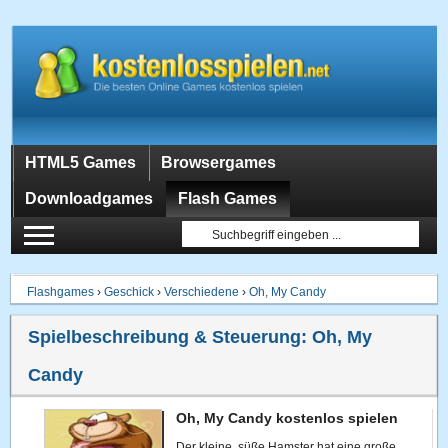
HTML5 Games
Browsergames
Downloadgames
Flash Games
Flashgames
›
Geschick
›
Verschiedene
›
Oh, My Candy
Spielbeschreibung & Steuerung:
Oh, My
Candy
Oh, My Candy kostenlos spielen
Der kleine, süße Hamster hat eine große