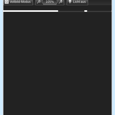
Vollbild-Modus
105
%
Licht aus
Bookmarken
Zufallsspiel