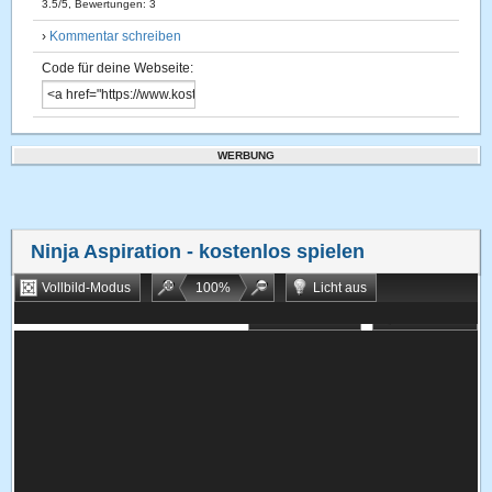
3.5
/
5
, Bewertungen:
3
›
Kommentar schreiben
Code für deine Webseite:
WERBUNG
Ninja Aspiration
- kostenlos spielen
Vollbild-Modus
100
%
Licht aus
Bookmarken
Zufallsspiel