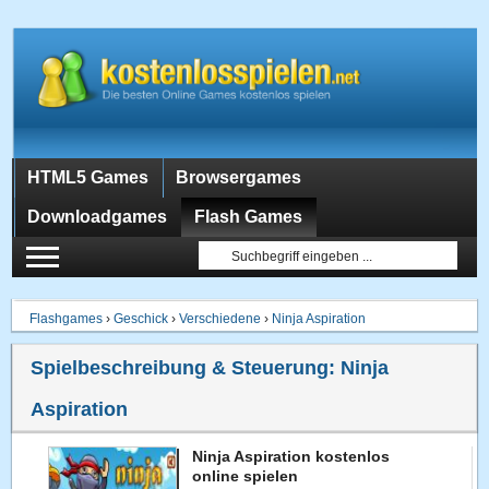
HTML5 Games
Browsergames
Downloadgames
Flash Games
Flashgames
›
Geschick
›
Verschiedene
›
Ninja Aspiration
Spielbeschreibung & Steuerung:
Ninja
Aspiration
Ninja Aspiration kostenlos
online spielen