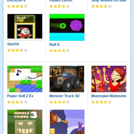
DuckLife 4
Faules Lamm
Jelly Wheels Arcade
SNATA
Null G
Paper Golf 2 Ex
Monster Truck 3D
Münzspiel-Wahnsinn