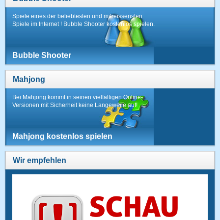
Spiele eines der beliebtesten und mitreissensten
Spiele im Internet ! Bubble Shooter kostenlos spielen.
Bubble Shooter
Mahjong
Bei Mahjong kommt in seinen vielfältigen Online-
Versionen mit Sicherheit keine Langeweile auf!
Mahjong kostenlos spielen
Wir empfehlen