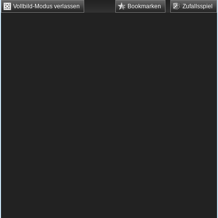
Vollbild-Modus verlassen
Bookmarken
Zufallsspiel
HTML5 Games
Browsergames
Downloadgames
Flash Games
Flashgames
›
Grips
›
Mahjong
›
Mahjong Alchemy
Spielbeschreibung & Steuerung:
Mahjong
Alchemy
Mahjongg Alchemy ist ein Ableger des
berühmten
Mahjong-Spiels
, ein Game, das