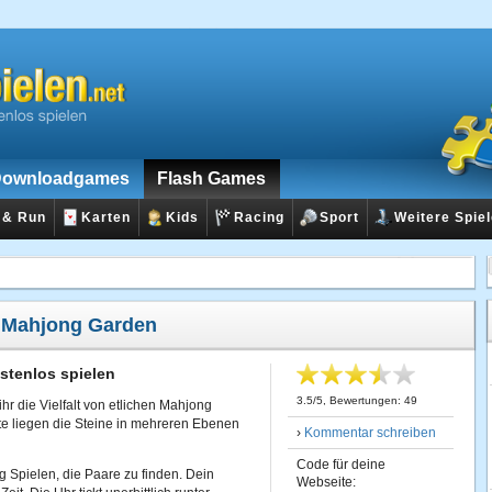
ownloadgames
Flash Games
 & Run
Karten
Kids
Racing
Sport
Weitere Spie
:
Mahjong Garden
tenlos spielen
3.5
/
5
, Bewertungen:
49
 ihr die Vielfalt von etlichen Mahjong
nte liegen die Steine in mehreren Ebenen
›
Kommentar schreiben
Code für deine
 Spielen, die Paare zu finden. Dein
Webseite: