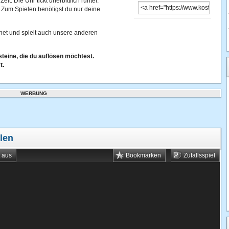
it. Die Uhr tickt unerbittlich runter.
. Zum Spielen benötigst du nur deine
net und spielt auch unsere anderen
teine, die du auflösen möchtest.
t.
WERBUNG
len
t aus
Bookmarken
Zufallsspiel