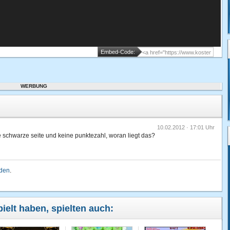
Embed-Code:
WERBUNG
10.02.2012 · 17:01 Uhr
 schwarze seite und keine punktezahl, woran liegt das?
lden
.
ielt haben, spielten auch: