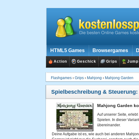
HTML5 Games
Browsergames
D
Action
Geschick
Grips
Jump
Flashgames
›
Grips
›
Mahjong
›
Mahjong Garden
Spielbeschreibung & Steuerung
Mahjong Garden kos
Auf unserer Seite, erlebt
Spielen. In dieser Varia
übereinander.
Deine Aufgabe ist es, wie auch bei anderen Mahjong