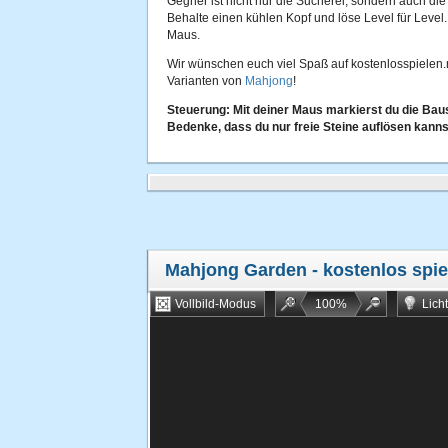
Gegner ist nicht nur die Sucherei, sondern auch die Ze
Behalte einen kühlen Kopf und löse Level für Level
Maus.
Wir wünschen euch viel Spaß auf kostenlosspielen.
Varianten von
Mahjong
!
Steuerung: Mit deiner Maus markierst du die Baus
Bedenke, dass du nur freie Steine auflösen kanns
Mahjong Garden
- kostenlos spie
Vollbild-Modus
100
%
Lich