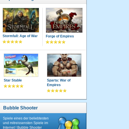
Stormfall: Age of War
Forge of Empires
Star Stable
Sparta: War of
Empires
Bubble Shooter
Spiele eines der beliebtesten
und mitreissensten Spiele im
Internet ! Bubble Shooter