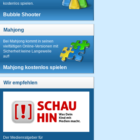
kostenlos spielen.
Bubble Shooter
Mahjong
Bei Mahjong kommt in seinen
vielfältigen Online-Versionen mit
Sicherheit keine Langeweile
auf!
Mahjong kostenlos spielen
Wir empfehlen
Der Medienratgeber für