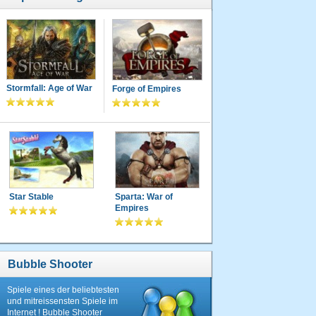
Stormfall: Age of War
Forge of Empires
Star Stable
Sparta: War of
Empires
Bubble Shooter
Spiele eines der beliebtesten
und mitreissensten Spiele im
Internet ! Bubble Shooter