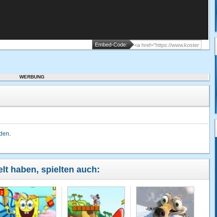
Embed-Code:
WERBUNG
lden
.
elt haben, spielten auch: