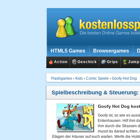
HTML5 Games
Browsergames
D
Action
Geschick
Grips
Jump
Flashgames
›
Kids
›
Comic Spiele
›
Goofy Hot Dog
Spielbeschreibung & Steuerung
Goofy Hot Dog kost
Goofy ist, so wie es auss
Entenhausen. Hilf ihm da
ihm durch die Strassen d
musst du darauf achten,
Etagen der Häuser auf euch warten. Werfe die Hotd