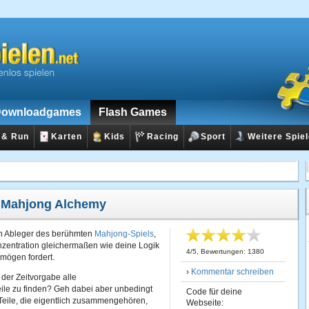
ownloadgames
Flash Games
 & Run
Karten
Kids
Racing
Sport
Weitere Spie
:
Mahjong Alchemy
in Ableger des berühmten
Mahjong-Spiels
,
zentration gleichermaßen wie deine Logik
4
/
5
, Bewertungen:
1380
mögen fordert.
›
Kommentar schreiben
 der Zeitvorgabe alle
e zu finden? Geh dabei aber unbedingt
Code für deine
 Teile, die eigentlich zusammengehören,
Webseite: