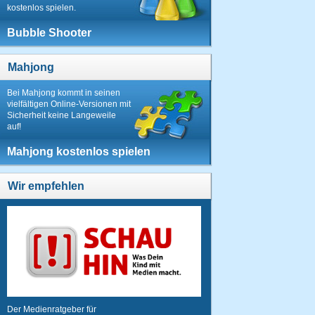
kostenlos spielen.
Bubble Shooter
Mahjong
Bei Mahjong kommt in seinen
vielfältigen Online-Versionen mit
Sicherheit keine Langeweile
auf!
Mahjong kostenlos spielen
Wir empfehlen
Der Medienratgeber für