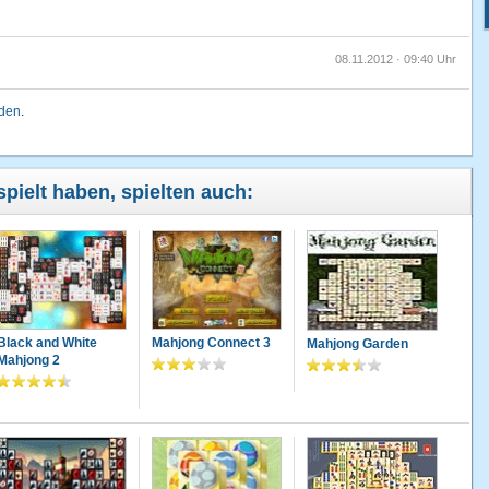
08.11.2012 · 09:40 Uhr
lden
.
03.12.2011 · 10:27 Uhr
pielt haben, spielten auch:
15.10.2011 · 18:36 Uhr
19.09.2011 · 13:49 Uhr
Black and White
Mahjong Connect 3
Mahjong Garden
Mahjong 2
07.09.2011 · 18:52 Uhr