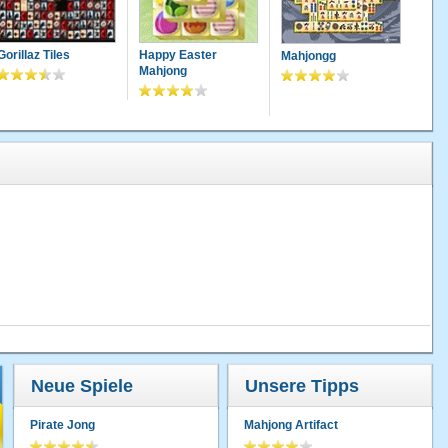
19.08.2011 · 13:15 Uhr
Gorillaz Tiles
Happy Easter
Mahjongg
Mahjong
06.07.2011 · 10:41 Uhr
19.06.2011 · 01:02 Uhr
ibt es in den Wahnsinn :-))
14.02.2011 · 19:45 Uhr
16.10.2010 · 12:52 Uhr
ile
Neue Spiele
Unsere Tipps
Pirate Jong
Mahjong Artifact
14.05.2010 · 13:06 Uhr