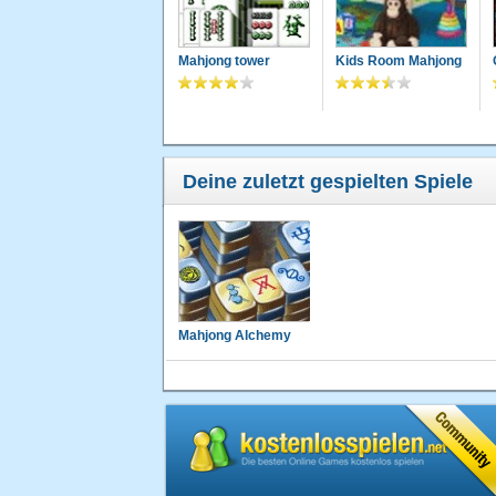
Muffeli
Ein schöner zeit vertreiber das spiel!
Mahjong tower
Kids Room Mahjong
Fraktiv
Sehr schön mal sehen..............
Deine zuletzt gespielten Spiele
Kleeblatt54
Dieses Spiel macht süchtig und mich tre
Sancheez
Gefällt mir sehr gut :-))
Mahjong Alchemy
astou
gefällt mir echt gut vertreibt die langewe
Piro