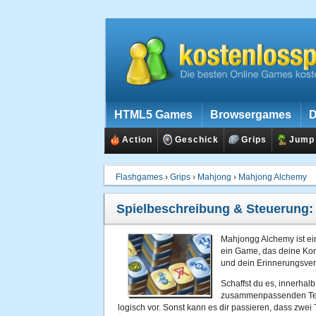
HTML5 Games
Browsergames
D
Action
Geschick
Grips
Jump
Flashgames
›
Grips
›
Mahjong
›
Mahjong Alchemy
Spielbeschreibung & Steuerung
Mahjongg Alchemy ist e
ein Game, das deine Kon
und dein Erinnerungsver
Schaffst du es, innerhalb
zusammenpassenden Teil
logisch vor. Sonst kann es dir passieren, dass zwei