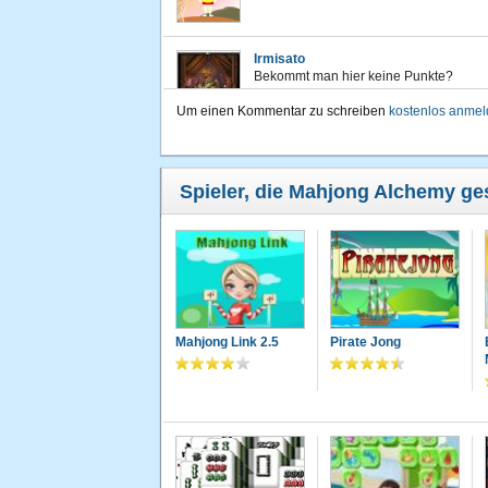
Irmisato
Bekommt man hier keine Punkte?
Um einen Kommentar zu schreiben
kostenlos anme
redi33
Mahjong is einfach nur klasse Spiel
Spieler, die Mahjong Alchemy ges
supergirl
Kann ich den ganzen Tag spielen!
Sanne59
Mahjong Link 2.5
Pirate Jong
Macht immer wieder Spass......
cassandra
das spiel ist was für zwischendurch