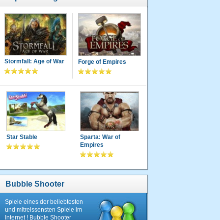
Stormfall: Age of War
Forge of Empires
Star Stable
Sparta: War of
Empires
Bubble Shooter
Spiele eines der beliebtesten
und mitreissensten Spiele im
Internet ! Bubble Shooter