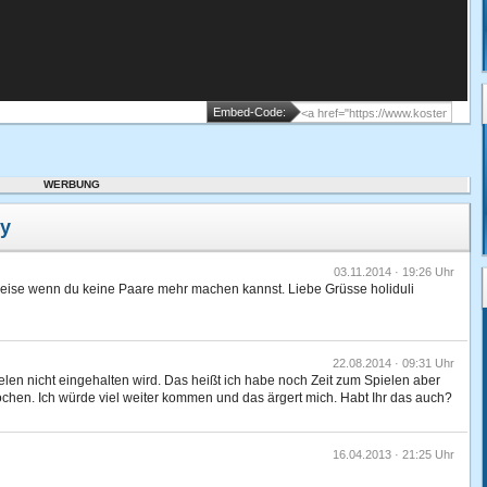
Embed-Code:
WERBUNG
y
03.11.2014 · 19:26 Uhr
rweise wenn du keine Paare mehr machen kannst. Liebe Grüsse holiduli
22.08.2014 · 09:31 Uhr
elen nicht eingehalten wird. Das heißt ich habe noch Zeit zum Spielen aber
hen. Ich würde viel weiter kommen und das ärgert mich. Habt Ihr das auch?
16.04.2013 · 21:25 Uhr