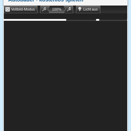
Vollbild-Modus
100
%
Licht aus
Bookmarken
Zufallsspiel